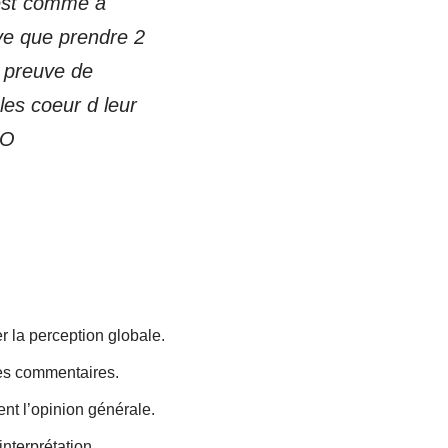
cest comme a
uve que prendre 2
e preuve de
les coeur d leur
OO
r la perception globale.
les commentaires.
nt l’opinion générale.
nterprétation.