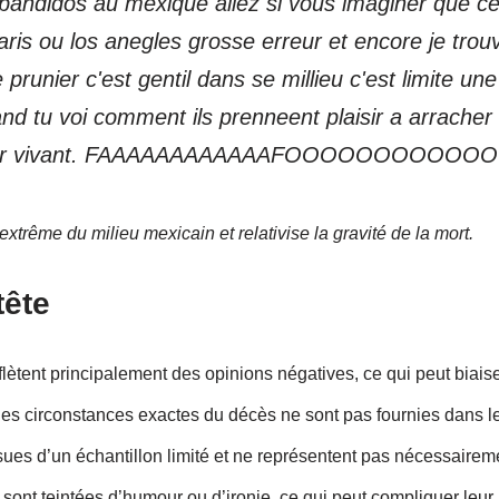
u bandidos au mexique allez si vous imaginer que 
ris ou los anegles grosse erreur et encore je tro
 prunier c'est gentil dans se millieu c'est limite un
d tu voi comment ils prenneent plaisir a arracher 
jour vivant. FAAAAAAAAAAAAFOOOOOOOOOOO
extrême du milieu mexicain et relativise la gravité de la mort.
tête
ètent principalement des opinions négatives, ce qui peut biaise
 les circonstances exactes du décès ne sont pas fournies dans 
sues d’un échantillon limité et ne représentent pas nécessaireme
ont teintées d’humour ou d’ironie, ce qui peut compliquer leur i