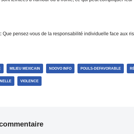
:
Que pensez-vous de la responsabilité individuelle face aux ri
É
MILIEU MEXICAIN
NOOVO INFO
POULS-DEFAVORABLE
RÉ
NELLE
VIOLENCE
 commentaire