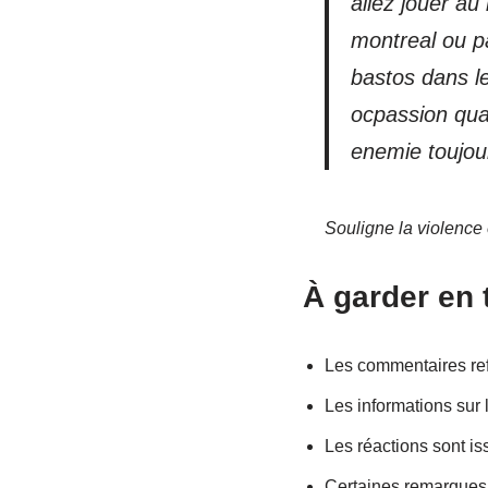
allez jouer a
montreal ou pa
bastos dans le
ocpassion quan
enemie tou
Souligne la violence 
À garder en 
Les commentaires refl
Les informations sur
Les réactions sont is
Certaines remarques s