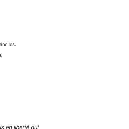
.
inelles.
e.
s en liberté qui