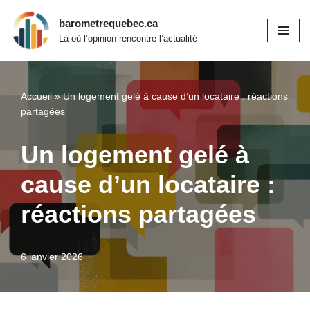
barometrequebec.ca
Aller
Là où l’opinion rencontre l’actualité
au
contenu
Accueil
»
Un logement gelé à cause d’un locataire : réactions
partagées
Un logement gelé à
cause d’un locataire :
réactions partagées
6 janvier 2026