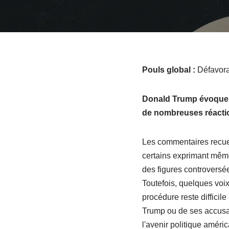
Pouls global :
Défavora
Donald Trump évoque sa
de nombreuses réactio
Les commentaires recueil
certains exprimant même 
des figures controversée
Toutefois, quelques voix
procédure reste diffici
Trump ou de ses accusat
l'avenir politique améri