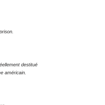
prison.
réellement destitué
me américain.