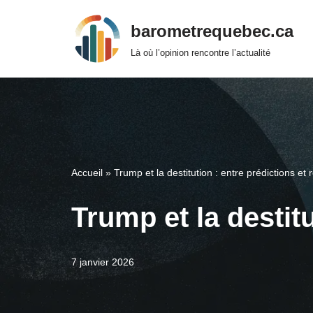
barometrequebec.ca
Aller
Là où l’opinion rencontre l’actualité
au
contenu
Accueil
»
Trump et la destitution : entre prédictions et 
Trump et la destitu
7 janvier 2026