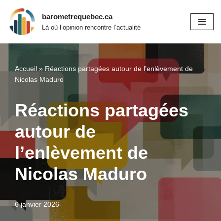
barometrequebec.ca
Aller
Là où l’opinion rencontre l’actualité
au
contenu
Accueil
»
Réactions partagées autour de l’enlèvement de
Nicolas Maduro
Réactions partagées
autour de
l’enlèvement de
Nicolas Maduro
6 janvier 2026