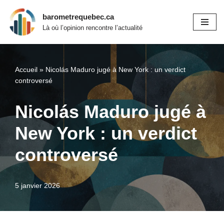
barometrequebec.ca
Aller
Là où l’opinion rencontre l’actualité
au
contenu
Accueil
»
Nicolás Maduro jugé à New York : un verdict
controversé
Nicolás Maduro jugé à
New York : un verdict
controversé
5 janvier 2026