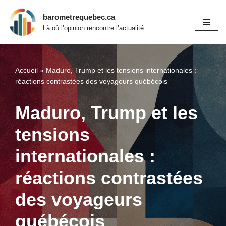
barometrequebec.ca
Aller
Là où l’opinion rencontre l’actualité
au
contenu
Accueil
»
Maduro, Trump et les tensions internationales :
réactions contrastées des voyageurs québécois
Maduro, Trump et les
tensions
internationales :
réactions contrastées
des voyageurs
québécois