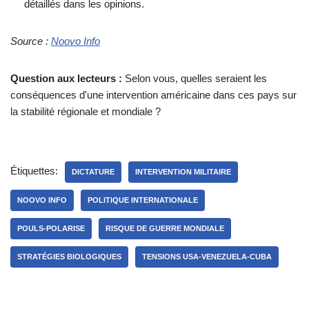
détaillés dans les opinions.
Source :
Noovo Info
Question aux lecteurs :
Selon vous, quelles seraient les
conséquences d'une intervention américaine dans ces pays sur
la stabilité régionale et mondiale ?
Étiquettes:
DICTATURE
INTERVENTION MILITAIRE
NOOVO INFO
POLITIQUE INTERNATIONALE
POULS-POLARISE
RISQUE DE GUERRE MONDIALE
STRATÉGIES BIOLOGIQUES
TENSIONS USA-VENEZUELA-CUBA