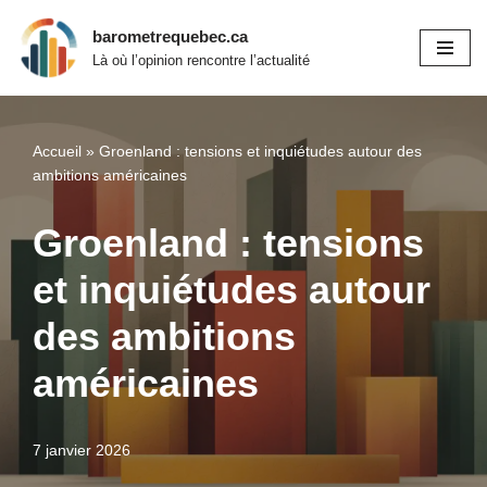
barometrequebec.ca
Aller
Là où l’opinion rencontre l’actualité
au
contenu
Accueil
»
Groenland : tensions et inquiétudes autour des
ambitions américaines
Groenland : tensions
et inquiétudes autour
des ambitions
américaines
7 janvier 2026