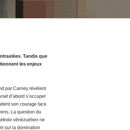
ntrastées. Tandis que
tionnent les enjeux
and par Carney révèlent
vrait d’abord s’occuper
endent son courage face
ens. La question du
pétrole vénézuélien ne
t sur la domination