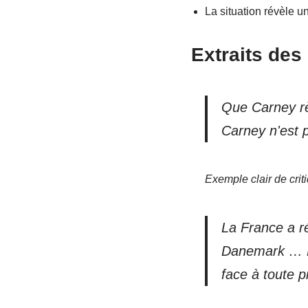
La situation révèle un
Extraits de
Que Carney rè
Carney n'est 
Exemple clair de cri
La France a r
Danemark … Pa
face à toute 