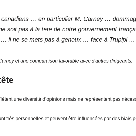
s canadiens … en particulier M. Carney … domma
ne soit pas à la tete de notre gouvernement frança
i …. il ne se mets pas à genoux … face à Trupipi …
Carney et une comparaison favorable avec d'autres dirigeants.
tête
lètent une diversité d’opinions mais ne représentent pas néce
ont très personnelles et peuvent être influencées par des biais p