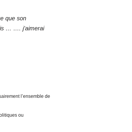
ge que son
is … …. j'aimerai
ssairement l’ensemble de
olitiques ou