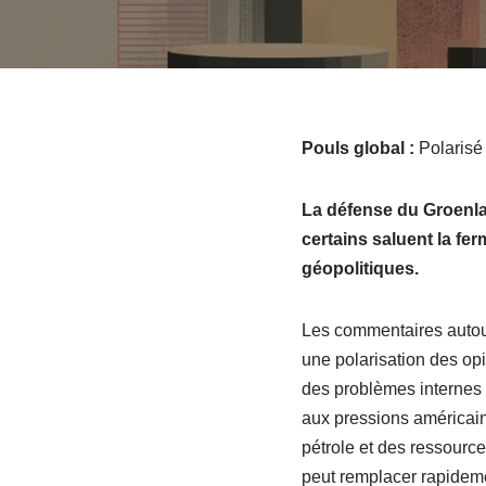
Pouls global :
Polarisé
La défense du Groenla
certains saluent la fe
géopolitiques.
Les commentaires autour 
une polarisation des opi
des problèmes internes 
aux pressions américai
pétrole et des ressourc
peut remplacer rapideme