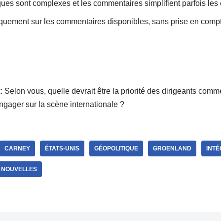
ues sont complexes et les commentaires simplifient parfois les 
quement sur les commentaires disponibles, sans prise en compt
:
Selon vous, quelle devrait être la priorité des dirigeants comm
ngager sur la scène internationale ?
CARNEY
ÉTATS-UNIS
GÉOPOLITIQUE
GROENLAND
INTÉ
 NOUVELLES