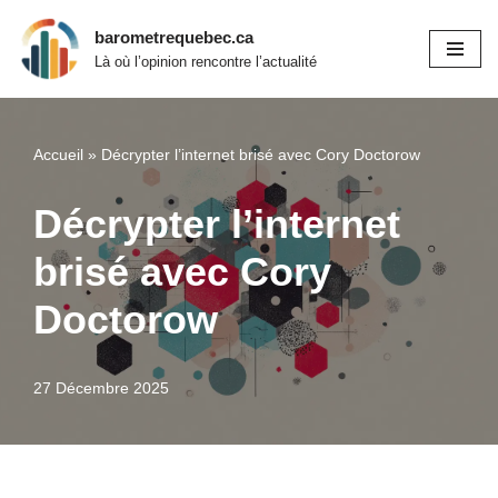
barometrequebec.ca
Aller
Là où l’opinion rencontre l’actualité
au
contenu
Accueil
»
Décrypter l’internet brisé avec Cory Doctorow
Décrypter l’internet
brisé avec Cory
Doctorow
27 Décembre 2025