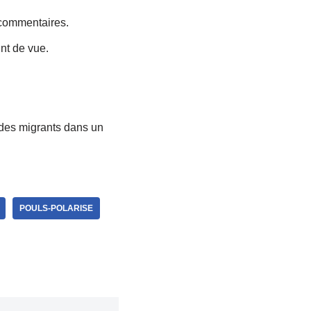
 commentaires.
int de vue.
des migrants dans un
POULS-POLARISE