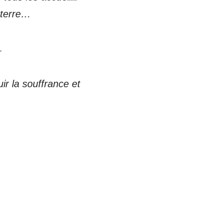
 terre…
.
uir la souffrance et