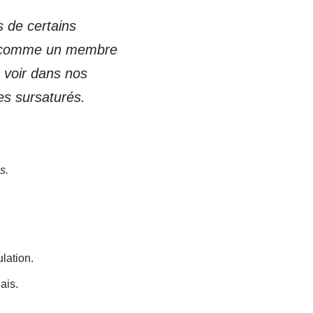
 de certains
as comme un membre
 voir dans nos
es sursaturés.
s.
lation.
ais.